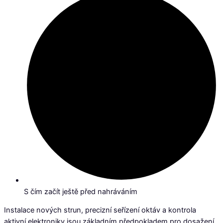
S čím začít ještě před nahráváním
Instalace nových strun, precizní seřízení oktáv a kontrola
aktivní elektroniky jsou základním předpokladem pro dosažení